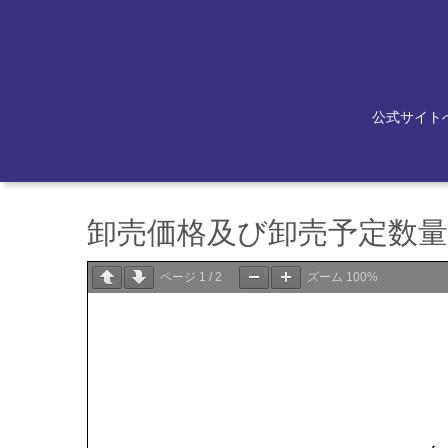
公式サイト
卸売価格及び卸売予定数量等
ページ
1
/
2
ズーム
100%