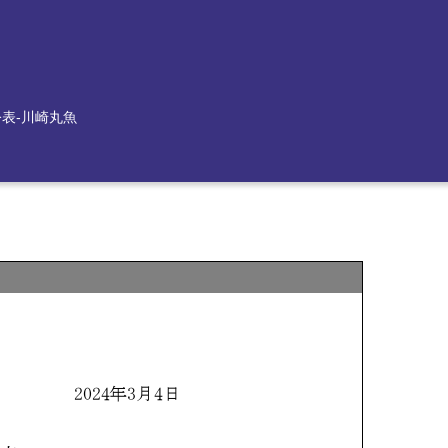
公表-川崎丸魚
）