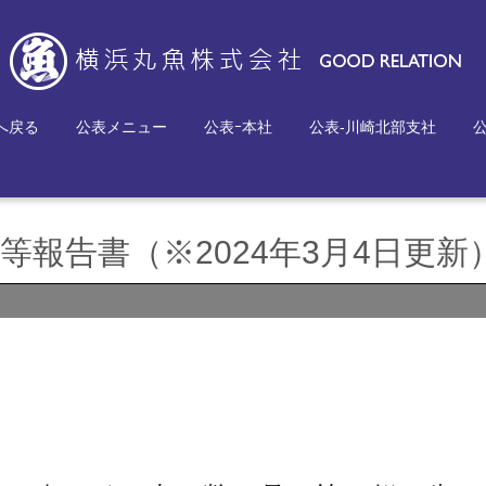
へ戻る
公表メニュー
公表ｰ本社
公表-川崎北部支社
報告書（※2024年3月4日更新