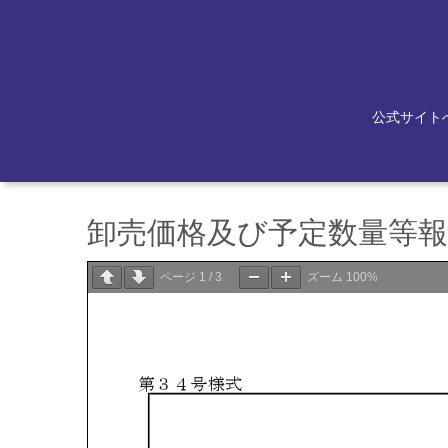
公式サイト
卸売価格及び予定数量等報告
ページ
1
/
3
ズーム
100%