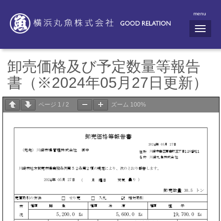
menu
N
a
v
i
g
卸売価格及び予定数量等報告
a
t
書（※2024年05月27日更新）
i
o
n
ページ
1
/
2
ズーム
100%