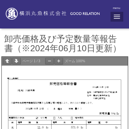
menu
N
a
v
i
g
卸売価格及び予定数量等報告
a
t
書（※2024年06月10日更新）
i
o
n
ページ
1
/
3
ズーム
100%