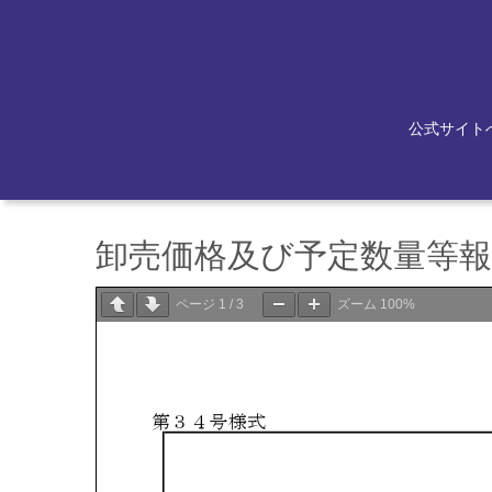
公式サイト
卸売価格及び予定数量等報告
ページ
1
/
3
ズーム
100%