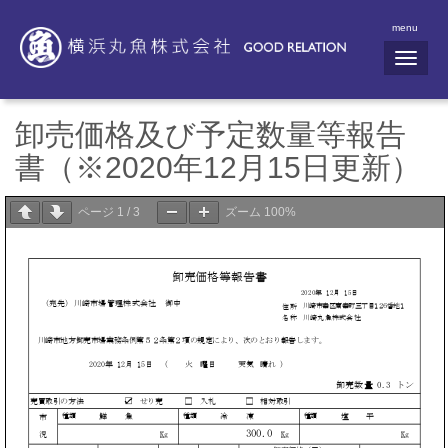
menu
N
a
v
i
g
卸売価格及び予定数量等報告
a
t
書（※2020年12月15日更新）
i
o
n
ページ
1
/
3
ズーム
100%