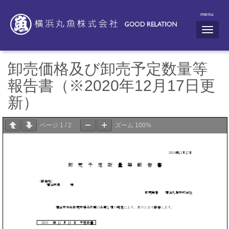
menu
N
a
v
i
g
卸売価格及び卸売予定数量等
a
t
報告書（※2020年12月17日更
i
o
新）
n
ページ
1
/
2
ズーム
100%