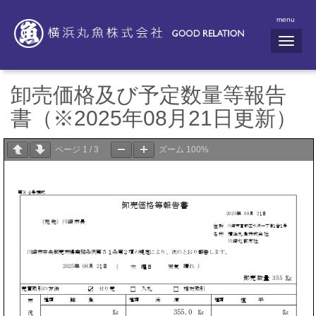
menu
N
a
v
i
g
卸売価格及び予定数量等報告
a
t
書（※2025年08月21日更新）
i
o
n
ページ
1
/
3
ズーム
100%