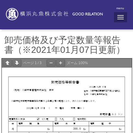
menu
N
a
v
i
g
卸売価格及び予定数量等報告
a
t
書（※2021年01月07日更新）
i
o
n
ページ
1
/
3
ズーム
100%