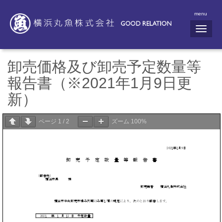
menu
N
a
v
i
g
卸売価格及び卸売予定数量等
a
t
報告書（※2021年1月9日更
i
o
新）
n
ページ
1
/
2
ズーム
100%