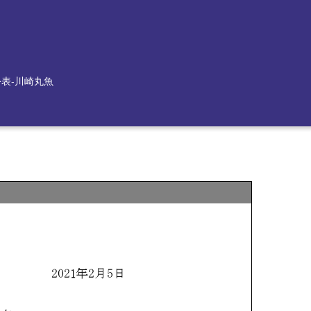
公表-川崎丸魚
）