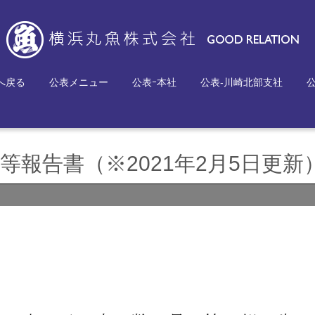
へ戻る
公表メニュー
公表ｰ本社
公表-川崎北部支社
報告書（※2021年2月5日更新