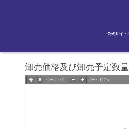
公式サイト
卸売価格及び卸売予定数量等
ページ
1
/
2
ズーム
100%