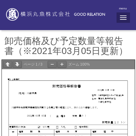
menu
N
a
v
i
g
卸売価格及び予定数量等報告
a
t
書（※2021年03月05日更新）
i
o
n
ページ
1
/
3
ズーム
100%