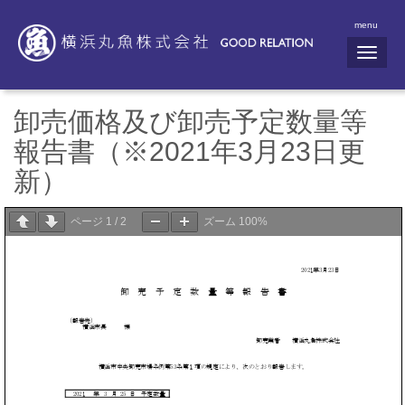
menu
N
a
v
i
g
卸売価格及び卸売予定数量等
a
t
報告書（※2021年3月23日更
i
o
新）
n
ページ
1
/
2
ズーム
100%