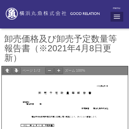
menu
N
a
v
i
g
卸売価格及び卸売予定数量等
a
t
報告書（※2021年4月8日更
i
o
新）
n
ページ
1
/
2
ズーム
100%