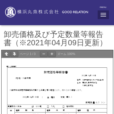
menu
N
a
v
i
g
卸売価格及び予定数量等報告
a
t
書（※2021年04月09日更新）
i
o
n
ページ
1
/
3
ズーム
100%