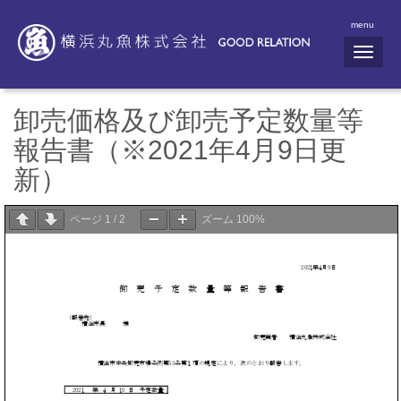
menu
N
a
v
i
g
卸売価格及び卸売予定数量等
a
t
報告書（※2021年4月9日更
i
o
新）
n
ページ
1
/
2
ズーム
100%