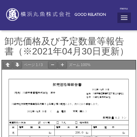
menu
N
a
v
i
g
卸売価格及び予定数量等報告
a
t
書（※2021年04月30日更新）
i
o
n
ページ
1
/
3
ズーム
100%