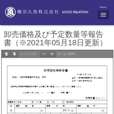
menu
N
a
v
i
g
卸売価格及び予定数量等報告
a
t
書（※2021年05月18日更新）
i
o
n
ページ
1
/
3
ズーム
100%