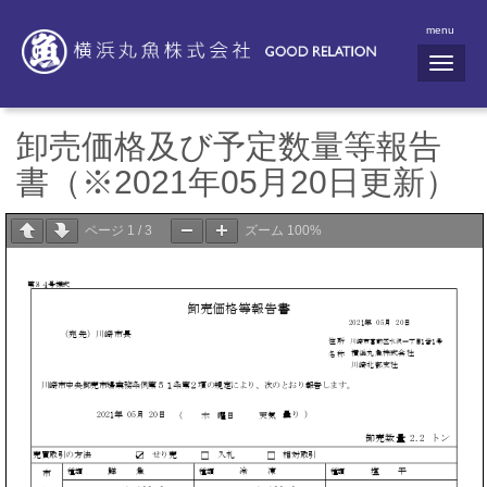
menu
N
a
v
i
g
卸売価格及び予定数量等報告
a
t
書（※2021年05月20日更新）
i
o
n
ページ
1
/
3
ズーム
100%