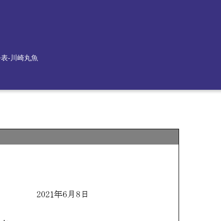
公表-川崎丸魚
）