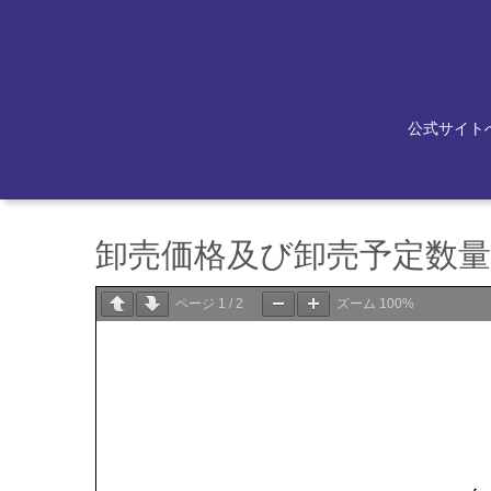
公式サイト
卸売価格及び卸売予定数量等
ページ
1
/
2
ズーム
100%