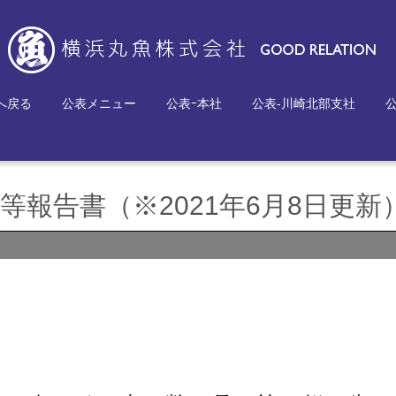
へ戻る
公表メニュー
公表ｰ本社
公表-川崎北部支社
報告書（※2021年6月8日更新