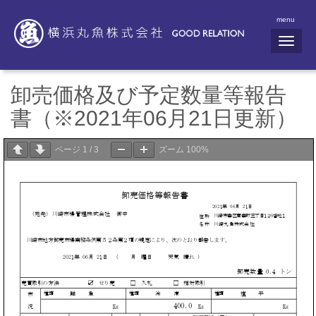
menu
N
a
v
i
g
卸売価格及び予定数量等報告
a
t
書（※2021年06月21日更新）
i
o
n
ページ
1
/
3
ズーム
100%