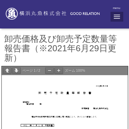
menu
N
a
v
i
g
卸売価格及び卸売予定数量等
a
t
報告書（※2021年6月29日更
i
o
新）
n
ページ
1
/
2
ズーム
100%