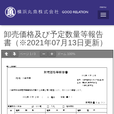
menu
N
a
v
i
g
卸売価格及び予定数量等報告
a
t
書（※2021年07月13日更新）
i
o
n
ページ
1
/
3
ズーム
100%