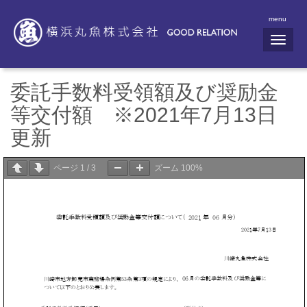
menu
N
a
v
i
g
委託手数料受領額及び奨励金
a
t
等交付額 ※2021年7月13日
i
o
更新
n
ページ
1
/
3
ズーム
100%