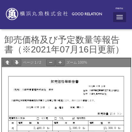
menu
N
a
v
i
g
卸売価格及び予定数量等報告
a
t
書（※2021年07月16日更新）
i
o
n
ページ
1
/
2
ズーム
100%