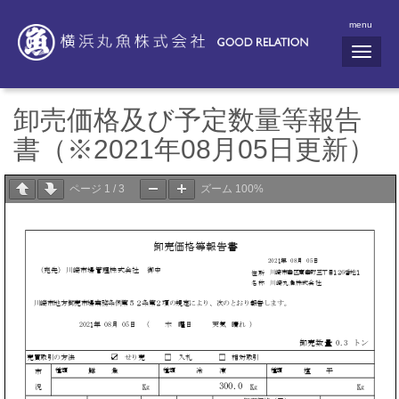
menu
N
a
v
i
g
卸売価格及び予定数量等報告
a
t
書（※2021年08月05日更新）
i
o
n
ページ
1
/
3
ズーム
100%