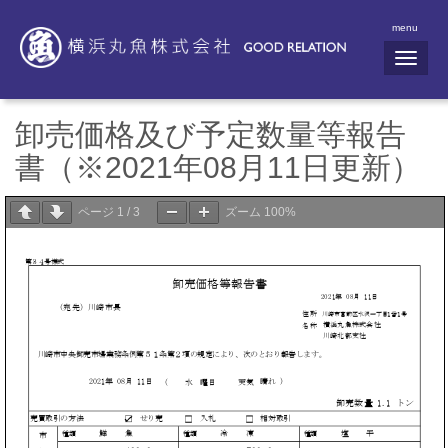
menu
N
a
v
i
g
卸売価格及び予定数量等報告
a
t
書（※2021年08月11日更新）
i
o
n
ページ
1
/
3
ズーム
100%