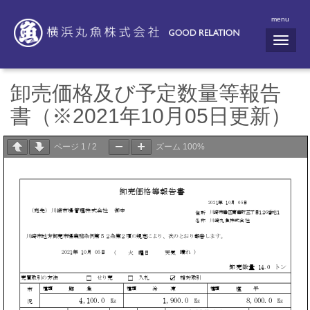
menu
N
a
v
i
g
卸売価格及び予定数量等報告
a
t
書（※2021年10月05日更新）
i
o
n
ページ
1
/
2
ズーム
100%