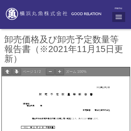
menu
N
a
v
i
g
卸売価格及び卸売予定数量等
a
t
報告書（※2021年11月15日更
i
o
新）
n
ページ
1
/
2
ズーム
100%