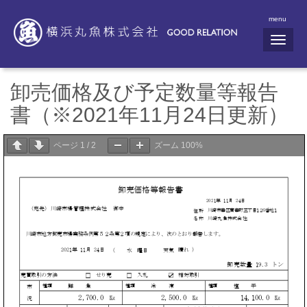
menu
N
a
v
i
g
卸売価格及び予定数量等報告
a
t
書（※2021年11月24日更新）
i
o
n
ページ
1
/
2
ズーム
100%