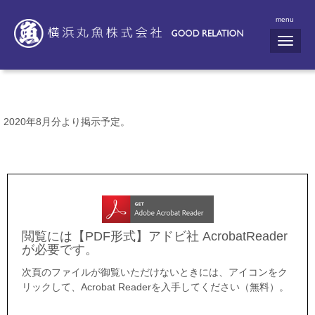
menu
N
a
v
i
g
a
t
i
2020年8月分より掲示予定。
o
n
閲覧には【PDF形式】アドビ社 AcrobatReader
が必要です。
次頁のファイルが御覧いただけないときには、アイコンをク
リックして、Acrobat Readerを入手してください（無料）。