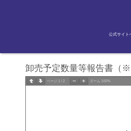
公式サイト
卸売予定数量等報告書（※2
ページ
1
/
2
ズーム
100%