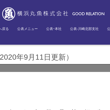
へ戻る
公表メニュー
公表ｰ本社
公表-川崎北部支社
020年9月11日更新）