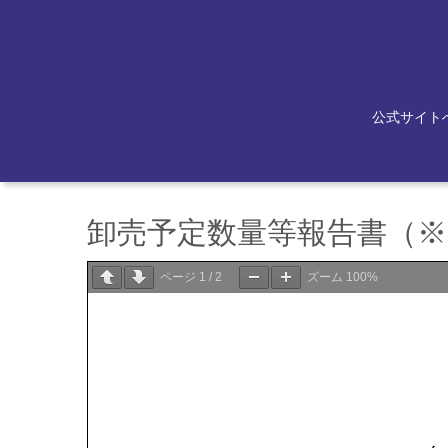
公式サイト
卸売予定数量等報告書（※2
ページ
1
/
2
ズーム
100%