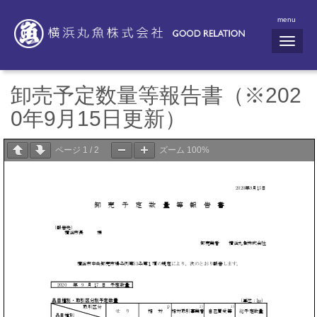
menu
N
a
v
i
g
卸売予定数量等報告書（※202
a
t
0年9月15日更新）
i
o
n
ページ
1
/
2
ズーム
100%