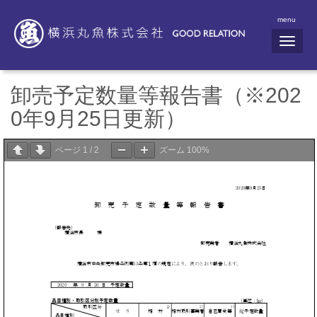
menu
N
a
v
i
g
卸売予定数量等報告書（※202
a
t
0年9月25日更新）
i
o
n
ページ
1
/
2
ズーム
100%