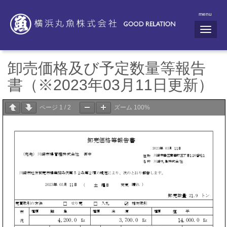
menu
N
a
v
i
g
卸売価格及び予定数量等報告
a
t
書（※2023年03月11日更新）
i
o
n
ページ
1
/
2
ズーム
100%