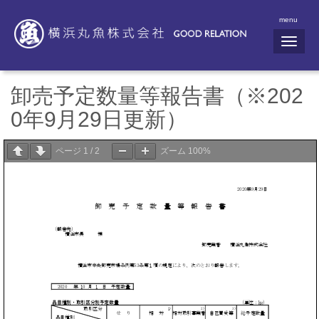
menu
N
a
v
i
g
卸売予定数量等報告書（※202
a
t
0年9月29日更新）
i
o
n
ページ
1
/
2
ズーム
100%