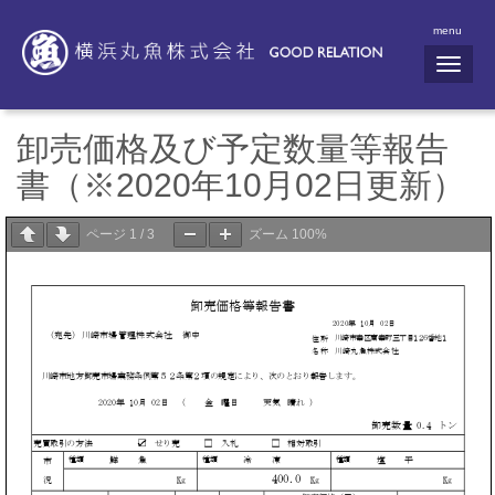
menu
N
a
v
i
g
卸売価格及び予定数量等報告
a
t
書（※2020年10月02日更新）
i
o
n
ページ
1
/
3
ズーム
100%