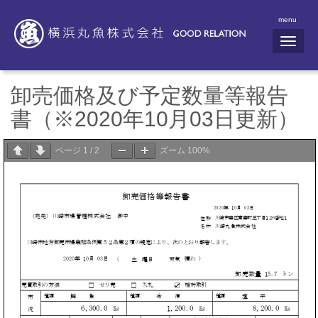
menu
N
a
v
i
g
卸売価格及び予定数量等報告
a
t
書（※2020年10月03日更新）
i
o
n
ページ
1
/
2
ズーム
100%