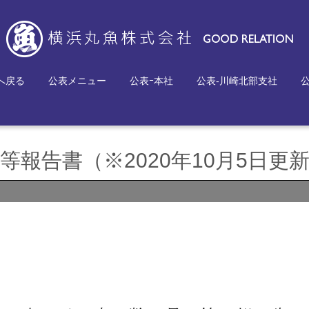
へ戻る
公表メニュー
公表ｰ本社
公表-川崎北部支社
報告書（※2020年10月5日更