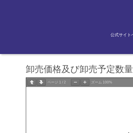
公式サイト
卸売価格及び卸売予定数量等
ページ
1
/
2
ズーム
100%