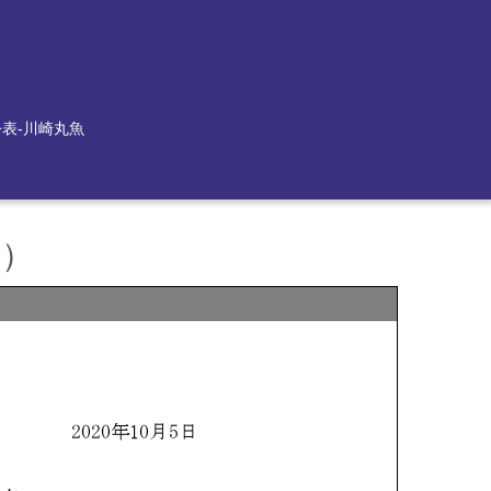
公表-川崎丸魚
新）