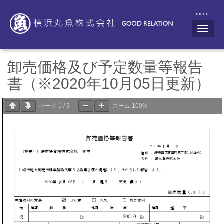
menu
N
a
v
i
g
卸売価格及び予定数量等報告
a
t
書（※2020年10月05日更新）
i
o
n
ページ
1
/
3
ズーム
100%