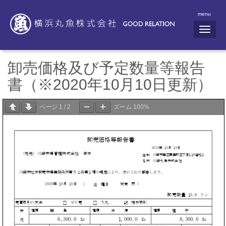
menu
N
a
v
i
g
卸売価格及び予定数量等報告
a
t
書（※2020年10月10日更新）
i
o
n
ページ
1
/
2
ズーム
100%